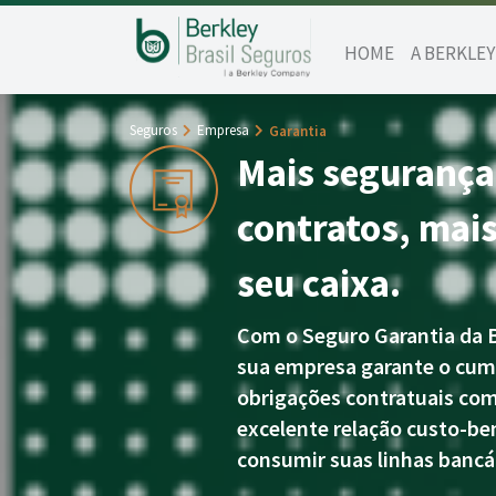
HOME
A BERKLEY
Seguros
Empresa
Garantia
Mais segurança
contratos, mais
seu caixa.
Com o Seguro Garantia da B
sua empresa garante o cu
obrigações contratuais com 
excelente relação custo-be
consumir suas linhas bancá