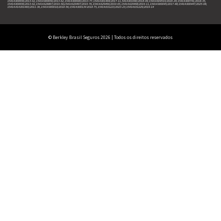
15414.900656/2013-62, 15414.900656/2013-62, 15414.900083/2013-77, 15414.901494/2017-11, 5414.901090/2018-09; 15414.604519/2020-29; 15414.900741/2018-35,
15414.900656/2013-62, 15414.628867/2019-58,15414.629497/2019-76, 15414.629499/2019-65, 15414.629498/2019-11, 15414.900045/2017-48; 15414.900447/2025-08;
15414.414.001483/2011-36, 15414.900018/2018-56; 15414.900134 2018-75, 15414.631223/2023-23; 15414.631229/2019-14
© Berkley Brasil Seguros 2026 | Todos os direitos reservados