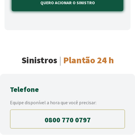
Sinistros
|
Plantão 24 h
SAC | RCPM
Telefone
rcpm@charlestaylor.com
Atendimento 24h: 0800 580 2852
Whatsapp: (11) 94527-3275
Equipe disponível a hora que você precisar:
0800 770 0797