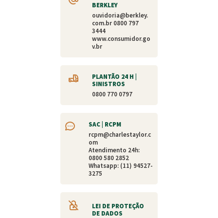
BERKLEY
ouvidoria@berkley.
com.br
0800 797
3444
www.consumidor.go
v.br
PLANTÃO 24 H |
SINISTROS
0800 770 0797
SAC | RCPM
rcpm@charlestaylor.c
om
Atendimento 24h:
0800 580 2852
Whatsapp: (11) 94527-
3275
LEI DE PROTEÇÃO
DE DADOS