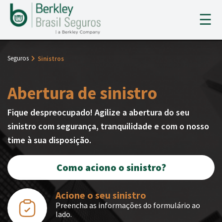
×
☰
Seguros
Sinistros
HOME
Abertura de sinistro
A BERKLEY
Fique despreocupado! Agilize a abertura do seu
SEGUROS
sinistro com segurança, tranquilidade e com o nosso
SINISTROS
time à sua disposição.
TENDÊNCIAS
Como aciono o sinistro?
CONTATO
Acione o seu sinistro
Preencha as informações do formulário ao
CADASTRO CORRETOR
lado.