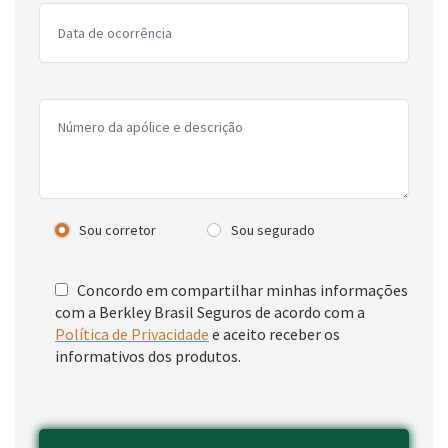
OUVIDORIA BERKLEY
ouvidoria@berkley.com.br
0800 797 3444
www.consumidor.gov.br
Sou corretor
Sou segurado
Concordo em compartilhar minhas informações
com a Berkley Brasil Seguros de acordo com a
Política de Privacidade
e aceito receber os
informativos dos produtos.
PLANTÃO 24 H | SINISTROS
0800 770 0797