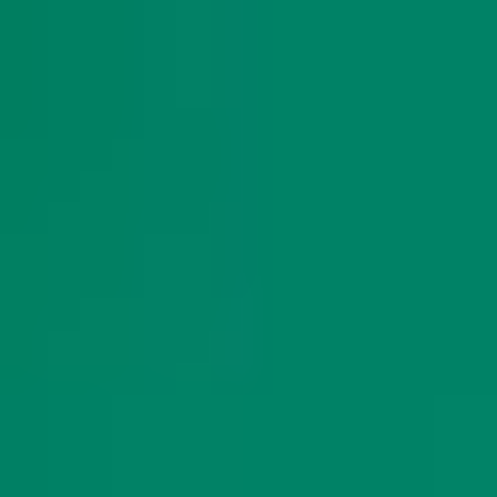
SAC
comercial@berkley.com.br
0800 777 3123