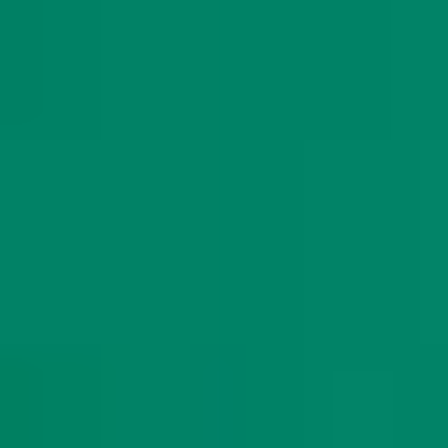
OUVIDORIA BERKLEY
ouvidoria@berkley.com.br
0800 797 3444
www.consumidor.gov.br
PLANTÃO 24 H | SINISTROS
0800 770 0797