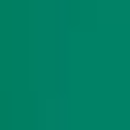
LOGIN
NOSSAS REDES
|
FALE COM A BERKLEY
Canais de atendimento