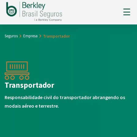
×
☰
Seguros
Empresa
Transportador
HOME
A BERKLEY
SEGUROS
Transportador
SINISTROS
Responsabilidade civil do transportador abrangendo os
TENDÊNCIAS
modais aéreo e terrestre.
CONTATO
CADASTRO CORRETOR