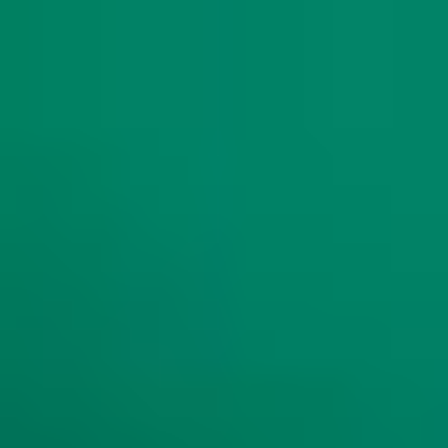
SAC | RCPM
rcpm@charlestaylor.com
Atendimento 24h: 0800 580 2852
Whatsapp: (11) 94527-3275