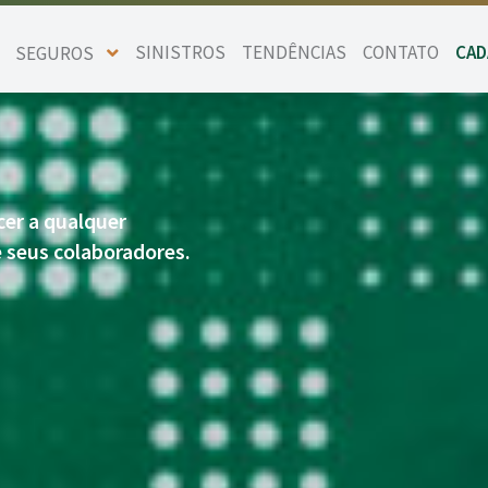
SINISTROS
TENDÊNCIAS
CONTATO
CAD
SEGUROS
BIKE
GARANTIA
er a qualquer
FIANÇA LOCATÍCIA
 seus colaboradores.
TRANSPORTES
RESPONSABILIDADES
ENGENHARIA
EMPRESARIAL
EQUIPAMENTOS
ENTRETENIMENTOS