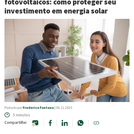
fotovoltaicos: como proteger seu
LOGIN
investimento em energia solar
NOSSAS REDES
|
FALE COM A BERKLEY
Canais de atendimento
Postado por
Frederico Fontana
| 06.11.2025
5 minutos
Compartilhe: