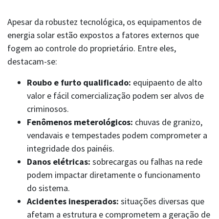
Apesar da robustez tecnológica, os equipamentos de
energia solar estão expostos a fatores externos que
fogem ao controle do proprietário. Entre eles,
destacam-se:
Roubo e furto qualificado:
equipaento de alto
valor e fácil comercialização podem ser alvos de
criminosos.
Fenômenos meterológicos:
chuvas de granizo,
vendavais e tempestades podem comprometer a
SAC | RCPM
rcpm@charlestaylor.com
integridade dos painéis.
Atendimento 24h: 0800 580 2852
Danos elétricas:
sobrecargas ou falhas na rede
Whatsapp: (11) 94527-3275
podem impactar diretamente o funcionamento
do sistema.
Acidentes inesperados:
situações diversas que
afetam a estrutura e comprometem a geração de