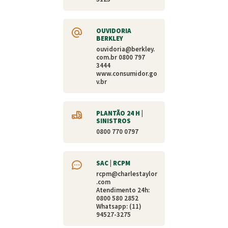
OUVIDORIA
BERKLEY
ouvidoria@berkley.
com.br
0800 797
3444
www.consumidor.go
v.br
PLANTÃO 24 H |
SINISTROS
0800 770 0797
SAC | RCPM
rcpm@charlestaylor
.com
Atendimento 24h:
0800 580 2852
Whatsapp: (11)
94527-3275