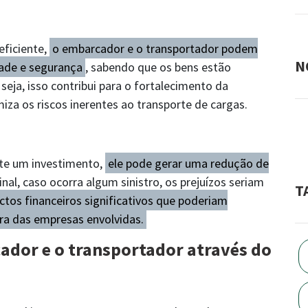
eficiente,
o embarcador e o transportador podem
N
dade e segurança
, sabendo que os bens estão
seja, isso contribui para o fortalecimento da
iza os riscos inerentes ao transporte de cargas.
te um investimento,
ele pode gerar uma redução de
nal, caso ocorra algum sinistro, os prejuízos seriam
T
tos financeiros significativos que poderiam
ra das empresas envolvidas.
ador e o transportador através do