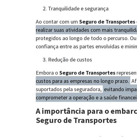
Tranquilidade e segurança
Ao contar com um
Seguro de Transportes
realizar suas atividades com mais tranquili
protegidos ao longo de todo o percurso. Ou 
confiança entre as partes envolvidas e minim
Redução de custos
Embora o
Seguro de Transportes
represen
custos para as empresas no longo prazo.
Afi
suportados pela seguradora,
evitando impac
comprometer a operação e a saúde financei
A importância para o embarc
Seguro de Transportes