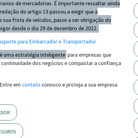
ravios de mercadorias. É importante ressaltar ainda
redação do artigo 13 passou a exigir que a
 sua frota de veículos, passe a ser obrigação do
vigor desde o dia 29 de dezembro de 2022.
ansporte para Embarcador e Transportador
é uma estratégia inteligente
para empresas que
a continuidade dos negócios e conquistar a confiança
? Entre em
contato
conosco e proteja a sua empresa
ADOR
SEGUROS