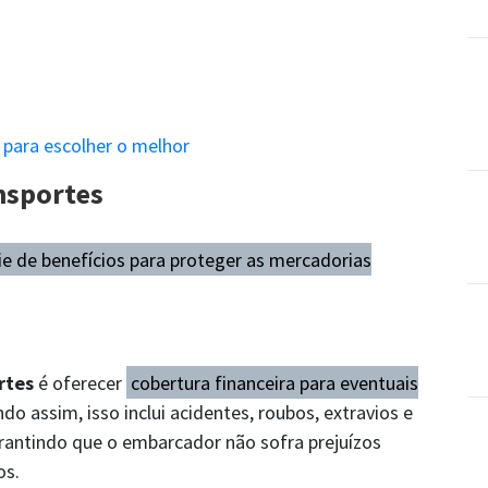
 para escolher o melhor
nsportes
e de benefícios para proteger as mercadorias
rtes
é oferecer
cobertura financeira para eventuais
do assim, isso inclui acidentes, roubos, extravios e
rantindo que o embarcador não sofra prejuízos
os.