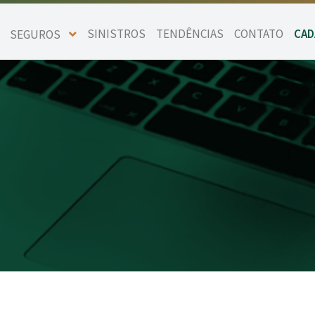
SINISTROS
TENDÊNCIAS
CONTATO
CAD
SEGUROS
BIKE
GARANTIA
FIANÇA LOCATÍCIA
TRANSPORTES
RESPONSABILIDADES
ENGENHARIA
EMPRESARIAL
EQUIPAMENTOS
ENTRETENIMENTOS