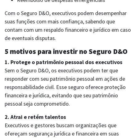
Com o Seguro D&O, executivos podem desempenhar
suas funções com mais confiança, sabendo que
contam com um respaldo financeiro e jurídico em caso
de eventuais disputas.
5 motivos para investir no Seguro D&O
1. Protege o patrimônio pessoal dos executivos
Sem o Seguro D&O, os executivos podem ter que
responder com seu patrimônio pessoal em ações de
responsabilidade civil. Esse seguro oferece proteção
SAC | RCPM
rcpm@charlestaylor.com
financeira e jurídica, evitando que seu patrimônio
Atendimento 24h: 0800 580 2852
Whatsapp: (11) 94527-3275
pessoal seja comprometido.
2. Atrai e retém talentos
Executivos e gestores buscam organizações que
ofereçam segurança jurídica e financeira em suas