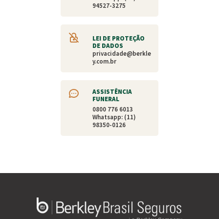
94527-3275
LEI DE PROTEÇÃO
DE DADOS
privacidade@berkle
y.com.br
ASSISTÊNCIA
FUNERAL
0800 776 6013
Whatsapp: (11)
98350-0126