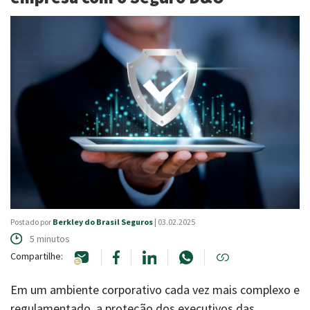
LOGIN
NOSSAS REDES
|
FALE COM A BERKLEY
Canais de atendimento
Postado por
Berkley do Brasil Seguros
| 03.02.2025
5 minutos
Compartilhe:
Em um ambiente corporativo cada vez mais complexo e
regulamentado, a proteção dos executivos das