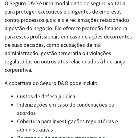
O Seguro D&O é uma modalidade de seguro voltada
para proteger executivos e dirigentes de empresas
contra processos judiciais e reclamações relacionados
à gestão do negócio. Ele oferece proteção financeira
para esses profissionais em caso de ações decorrentes
OUVIDORIA BERKLEY
de suas decisões, como acusações de má
ouvidoria@berkley.com.br
0800 797 3444
www.consumidor.gov.br
administração, gestão temerária ou violações
regulatórias ou outros atos relacionados à liderança
corporativa.
A cobertura do Seguro D&O pode incluir:
Custos de defesa jurídica
Indenizações em caso de condenações ou
acordos
Cobertura para investigações regulatórias e
administrativas
PLANTÃO 24 H | SINISTROS
0800 770 0797
Reembolso de despesas emergenciais