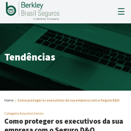
×
☰
HOME
A BERKLEY
Tendências
SEGUROS
SINISTROS
TENDÊNCIAS
Home
/
Como proteger os executivos da sua empresa com o Seguro D&O
CONTATO
Categoria Assuntos Gerais
Como proteger os executivos da sua
CADASTRO CORRETOR
empresa com o Seguro D&O