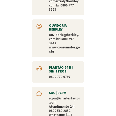
comercial@berkley.
com.br
0800 777
3123
OUVIDORIA
BERKLEY
ouvidoria@berkley.
com.br
0800 797
3444
www.consumidor.go
v.br
PLANTÃO 24 H |
SINISTROS
0800 770 0797
SAC | RCPM
rcpm@charlestaylor
.com
Atendimento 24h:
0800 580 2852
Whatsapp: (11)