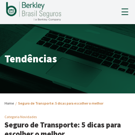
×
☰
HOME
A BERKLEY
Tendências
SEGUROS
SINISTROS
TENDÊNCIAS
Home
/
Seguro de Transporte: 5 dicas para escolher o melhor
CONTATO
Categoria Novidades
Seguro de Transporte: 5 dicas para
CADASTRO CORRETOR
escolher o melhor