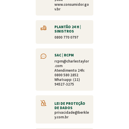
www.consumidor.go
v.br
PLANTÃO 24 H |
SINISTROS
0800 770 0797
SAC | RCPM
rcpm@charlestaylor
.com
Atendimento 24h:
0800 580 2852
Whatsapp: (11)
94527-3275
LEI DE PROTEÇÃO
DE DADOS
privacidade@berkle
y.com.br