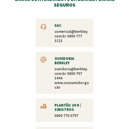
SEGUROS
SAC
comercial@berkley.
com.br
0800 777
3123
OUVIDORIA
BERKLEY
ouvidoria@berkley.
com.br
0800 797
3444
www.consumidor.go
v.br
PLANTÃO 24 H |
SINISTROS
0800 770 0797