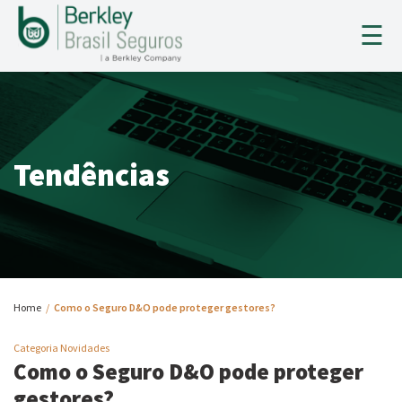
×
☰
HOME
A BERKLEY
Tendências
SEGUROS
SINISTROS
TENDÊNCIAS
Home
/
Como o Seguro D&O pode proteger gestores?
CONTATO
Categoria Novidades
Como o Seguro D&O pode proteger
CADASTRO CORRETOR
gestores?