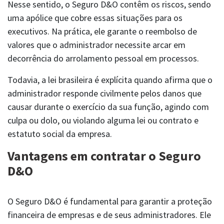
Nesse sentido, o Seguro D&O contêm os riscos, sendo
uma apólice que cobre essas situações para os
executivos. Na prática, ele garante o reembolso de
valores que o administrador necessite arcar em
decorrência do arrolamento pessoal em processos.
Todavia, a lei brasileira é explícita quando afirma que o
administrador responde civilmente pelos danos que
causar durante o exercício da sua função, agindo com
culpa ou dolo, ou violando alguma lei ou contrato e
estatuto social da empresa.
SAC | RCPM
rcpm@charlestaylor.com
Vantagens em contratar o Seguro
Atendimento 24h: 0800 580 2852
Whatsapp: (11) 94527-3275
D&O
O Seguro D&O é fundamental para garantir a proteção
financeira de empresas e de seus administradores. Ele