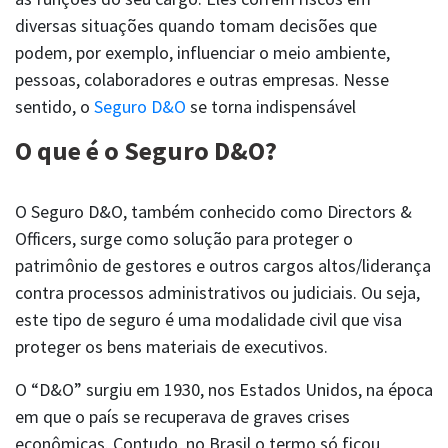
diversas situações quando tomam decisões que
podem, por exemplo, influenciar o meio ambiente,
pessoas, colaboradores e outras empresas. Nesse
sentido, o
Seguro D&O
se torna indispensável
SAC
comercial@berkley.com.br
0800 777 3123
O que é o Seguro D&O?
O Seguro D&O, também conhecido como Directors &
Officers, surge como solução para proteger o
patrimônio de gestores e outros cargos altos/liderança
contra processos administrativos ou judiciais. Ou seja,
este tipo de seguro é uma modalidade civil que visa
proteger os bens materiais de executivos.
O “D&O” surgiu em 1930, nos Estados Unidos, na época
em que o país se recuperava de graves crises
econômicas. Contudo, no Brasil o termo só ficou