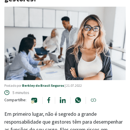
LOGIN
NOSSAS REDES
|
FALE COM A BERKLEY
Canais de atendimento
Postado por
Berkley do Brasil Seguros
| 21.07.2022
5 minutos
Compartilhe:
Em primeiro lugar, não é segredo a grande
responsabilidade que gestores têm para desempenhar
as funções do seu cargo. Eles correm riscos em