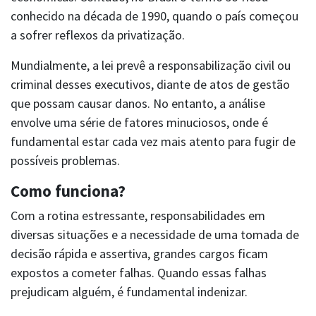
conhecido na década de 1990, quando o país começou
a sofrer reflexos da privatização.
Mundialmente, a lei prevê a responsabilização civil ou
criminal desses executivos, diante de atos de gestão
OUVIDORIA BERKLEY
que possam causar danos. No entanto, a análise
ouvidoria@berkley.com.br
0800 797 3444
www.consumidor.gov.br
envolve uma série de fatores minuciosos, onde é
fundamental estar cada vez mais atento para fugir de
possíveis problemas.
Como funciona?
Com a rotina estressante, responsabilidades em
diversas situações e a necessidade de uma tomada de
decisão rápida e assertiva, grandes cargos ficam
expostos a cometer falhas. Quando essas falhas
prejudicam alguém, é fundamental indenizar.
PLANTÃO 24 H | SINISTROS
0800 770 0797