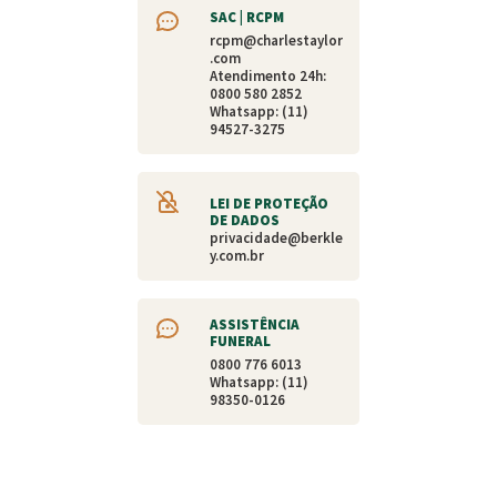
SAC | RCPM
rcpm@charlestaylor
.com
Atendimento 24h:
0800 580 2852
Whatsapp: (11)
94527-3275
LEI DE PROTEÇÃO
DE DADOS
privacidade@berkle
y.com.br
ASSISTÊNCIA
FUNERAL
0800 776 6013
Whatsapp: (11)
98350-0126